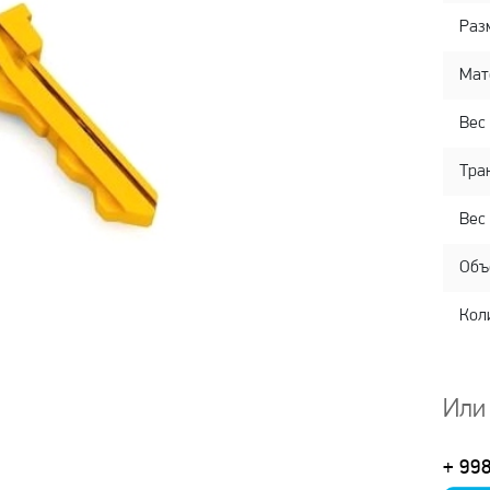
Раз
Мат
Вес 
Тра
Вес
Объ
Кол
Или
+ 99