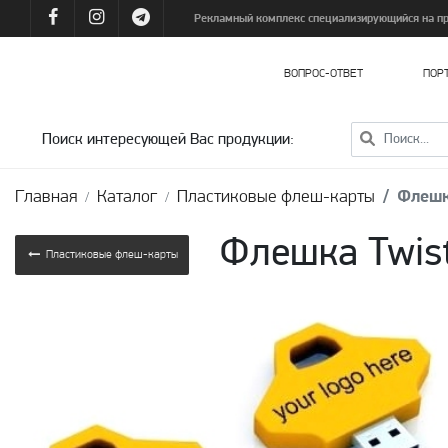
Рекламный комплекс специализирующийся на про
ВОПРОС-ОТВЕТ
ПОР
Упаковка для косметики и парфюмерии
Упаковка для пищевой и кондитерской продукции
Упаковка для подарочных наборов продукции
Упаковка для текстильной продукции
Упаковка для замороженных продуктов
Упаковка для алкогольной продукции
Поиск интересующей Вас продукции:
Главная
Каталог
Пластиковые флеш-карты
Флешк
Флешка Twis
Пластиковые флеш-карты