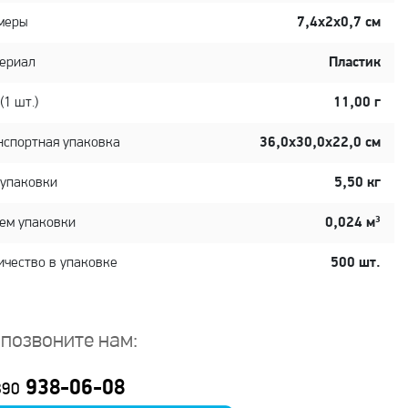
меры
7,4х2х0,7 см
ериал
Пластик
(1 шт.)
11,00 г
нспортная упаковка
36,0x30,0x22,0 см
 упаковки
5,50 кг
ем упаковки
0,024 м³
ичество в упаковке
500 шт.
 позвоните нам:
938-06-08
890