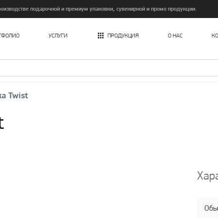
изводстве подарочной и премиум упаковки, сувенирной и промо продукции.
ТФОЛИО
УСЛУГИ
ПРОДУКЦИЯ
О НАС
К
Печать картонных пакетов в Ташкенте
а Twist
t
Хар
Обь