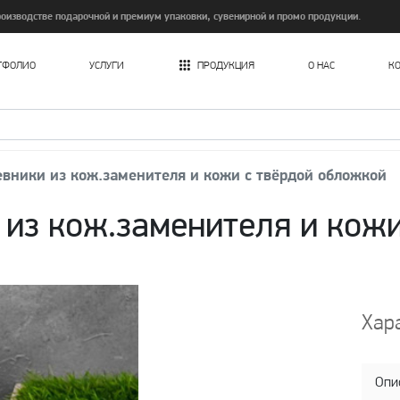
изводстве подарочной и премиум упаковки, сувенирной и промо продукции.
ТФОЛИО
УСЛУГИ
ПРОДУКЦИЯ
О НАС
К
Печать картонных пакетов в Ташкенте
вники из кож.заменителя и кожи с твёрдой обложкой
из кож.заменителя и кожи
Хар
Опи