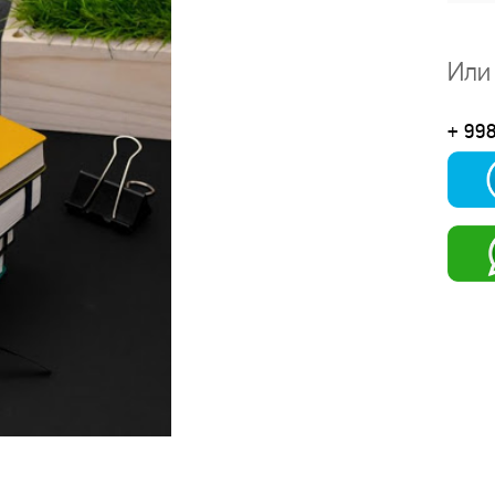
Или
+ 99