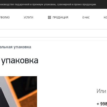
изводстве подарочной и премиум упаковки, сувенирной и промо продукции.
ТФОЛИО
УСЛУГИ
ПРОДУКЦИЯ
О НАС
К
Печать картонных пакетов в Ташкенте
альная упаковка
 упаковка
Или
+ 99