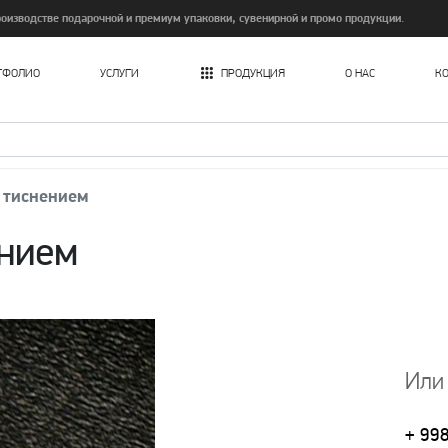
изводстве подарочной и премиум упаковки, сувенирной и промо продукции.
ТФОЛИО
УСЛУГИ
ПРОДУКЦИЯ
О НАС
К
Печать картонных пакетов в Ташкенте
 тиснением
ением
Или
+ 99