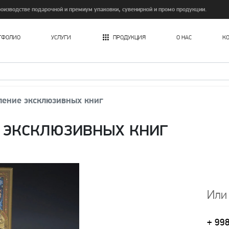
изводстве подарочной и премиум упаковки, сувенирной и промо продукции.
ТФОЛИО
УСЛУГИ
ПРОДУКЦИЯ
О НАС
К
Печать картонных пакетов в Ташкенте
ление эксклюзивных книг
 эксклюзивных книг
Или
+ 99