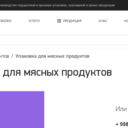
изводстве подарочной и премиум упаковки, сувенирной и промо продукции.
ТФОЛИО
УСЛУГИ
ПРОДУКЦИЯ
О НАС
К
Печать картонных пакетов в Ташкенте
ктов
Упаковка для мясных продуктов
 для мясных продуктов
Или
+ 99