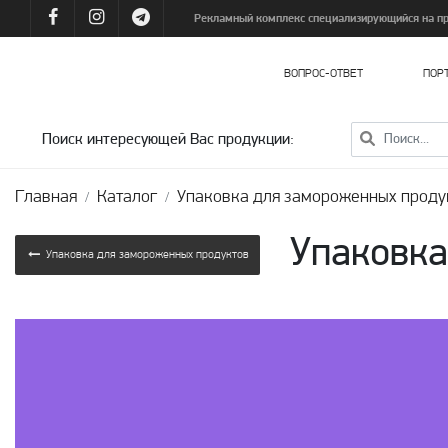
Рекламный комплекс специализирующийся на про
ВОПРОС-ОТВЕТ
ПОР
Упаковка для косметики и парфюмерии
Упаковка для пищевой и кондитерской продукции
Упаковка для подарочных наборов продукции
Упаковка для текстильной продукции
Упаковка для замороженных продуктов
Упаковка для алкогольной продукции
Поиск интересующей Вас продукции:
Главная
Каталог
Упаковка для замороженных проду
Упаковка
Упаковка для замороженных продуктов