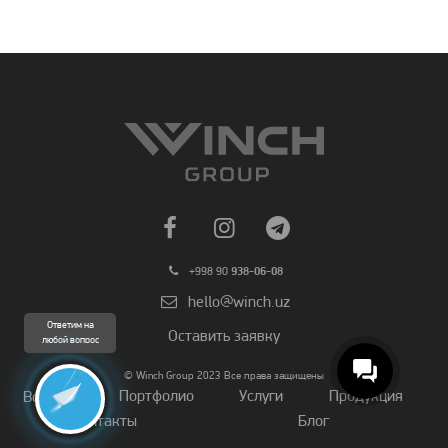
+998 90
938-06-08
hello@winch.uz
Ответим на
Оставить заявку
любой вопрос
© Winch Group 2023 Все права защищены
Портфолио
Услуги
Продукция
Вопросы
Контакты
Блог